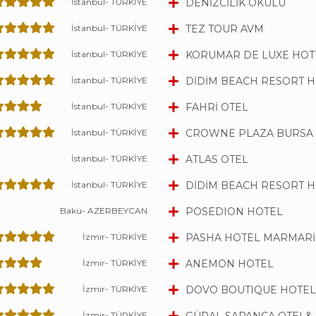
İstanbul- TÜRKİYE
DENİZCİLİK OKULU
İstanbul- TÜRKİYE
TEZ TOUR AVM
İstanbul- TÜRKİYE
KORUMAR DE LUXE HOT
İstanbul- TÜRKİYE
DİDİM BEACH RESORT 
İstanbul- TÜRKİYE
FAHRİ OTEL
İstanbul- TÜRKİYE
CROWNE PLAZA BURSA
İstanbul- TÜRKİYE
ATLAS OTEL
İstanbul- TÜRKİYE
DİDİM BEACH RESORT 
Bakü- AZERBEYCAN
POSEDION HOTEL
İzmir- TÜRKİYE
PASHA HOTEL MARMARİ
İzmir- TÜRKİYE
ANEMON HOTEL
İzmir- TÜRKİYE
DOVO BOUTIQUE HOTEL
İzmir- TÜRKİYE