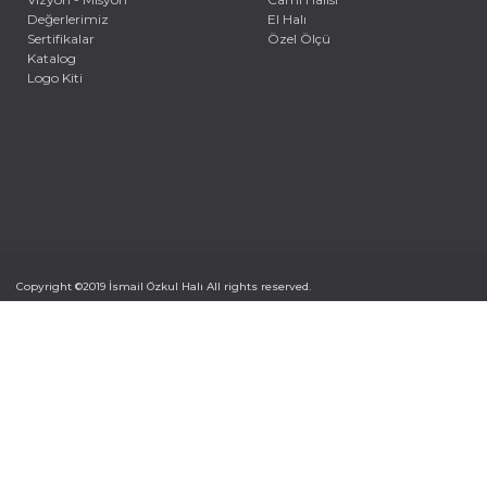
Değerlerimiz
El Halı
Sertifikalar
Özel Ölçü
Katalog
Logo Kiti
Copyright ©2019 İsmail Özkul Halı All rights reserved.