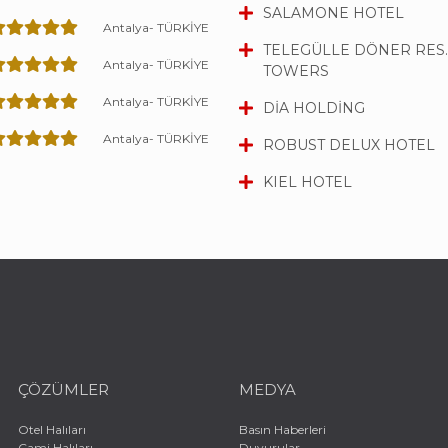
SALAMONE HOTEL
Antalya- TÜRKİYE
TELEGÜLLE DÖNER RES.
Antalya- TÜRKİYE
TOWERS
Antalya- TÜRKİYE
DİA HOLDİNG
Antalya- TÜRKİYE
ROBUST DELUX HOTEL
KIEL HOTEL
ÇÖZÜMLER
MEDYA
Otel Halıları
Basın Haberleri
Cami Halıları
Duyurular