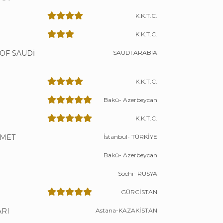
K.K.T.C.
K.K.T.C.
OF SAUDİ
SAUDI ARABIA
K.K.T.C.
Bakü- Azerbeycan
K.K.T.C.
HMET
İstanbul- TÜRKİYE
Bakü- Azerbeycan
Sochi- RUSYA
GÜRCİSTAN
ARI
Astana-KAZAKİSTAN