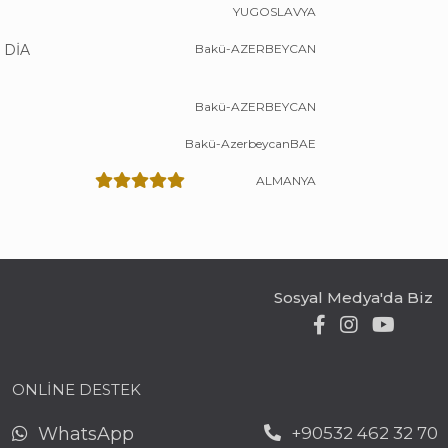
YUGOSLAVYA
 DİA
Bakü-AZERBEYCAN
Bakü-AZERBEYCAN
Bakü-AzerbeycanBAE
ALMANYA
Sosyal Medya'da Biz
ONLİNE DESTEK
WhatsApp
+90532 462 32 70