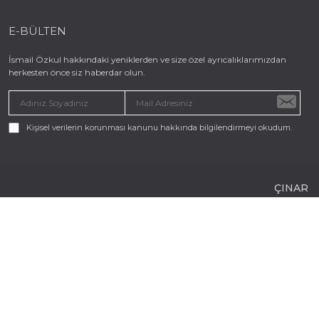
E-BÜLTEN
İsmail Özkul hakkındaki yeniklerden ve size özel ayrıcalıklarımızdan
herkesten önce siz haberdar olun.
Kişisel verilerin korunması kanunu hakkında bilgilendirmeyi okudum.
ÇINAR