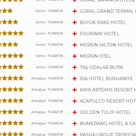
GÜRAL SAPANCA OTEL&
İzmir- TÜRKİYE
GÜRAL GRAND TERMAL 
İzmir- TÜRKİYE
BÜYÜK SİVAS HOTEL
İzmir- TÜRKİYE
FOURWAY HOTEL
İzmir- TÜRKİYE
MERSİN HİLTON HOTEL
İzmir- TÜRKİYE
MERSİN OTEL
İzmir- TÜRKİYE
TAŞ ODALAR BUTİK
Antalya- TÜRKİYE
İDA HOTEL BURHANİYE
Antalya- TÜRKİYE
KAYA ARTEMIS RESORT 
Antalya- TÜRKİYE
ACAPULCO RESORT HOT
Antalya- TÜRKİYE
GOLDEN TULIP HOTEL
Antalya- TÜRKİYE
BUMERANG HOTEL & CA
Antalya- TÜRKİYE
PASHA GROUP TROPICA